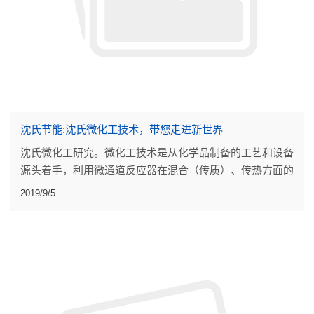
沈氏节能:沈氏微化工技术，带您走进新世界
沈氏微化工研究。微化工技术是从化学品制备的工艺和设备
源头着手，利用微通道反应器在混合（传质）、传热方面的
强大提升，以及反应持液量小（本质安全），无放大效应的
2019/9/5
优势，把连续稳态和集成自控融入到化学合成工艺的优化，
设计、和大生产过程中。连续流工艺是提升危化品生产本质
安全、实现产业转型升级的重要技术手段。