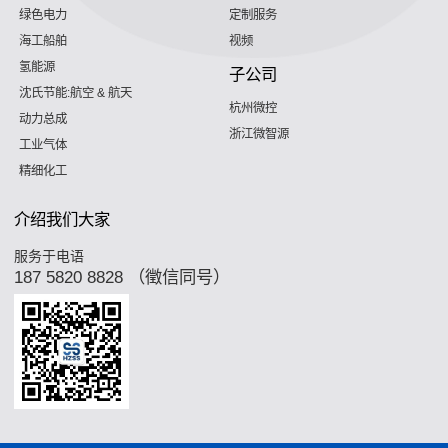
绿色电力
定制服务
海工船舶
视频
氢能源
子公司
沈氏节能:航空 & 航天
杭州微控
动力总成
浙江微智源
工业气体
精细化工
介绍我们大家
服务于电语
187 5820 8828 （徵信同号）