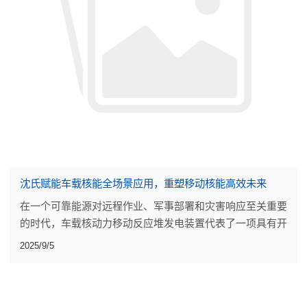
沈氏赋能车载核能全场景应用，重塑移动核能高效未来
在一个可靠能源对远程作业、军事部署和灾害响应至关重要
的时代，车载核动力移动反应堆发电装置代表了一项具有开
创性的进步。沈氏节能将先进的核技术与超临界二氧化碳
2025/9/5
（SCO2）回热器相结合，在具有挑战性的环境中提供高
效、高输出的电力。