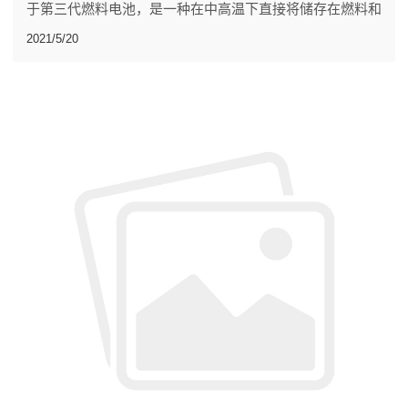
于第三代燃料电池，是一种在中高温下直接将储存在燃料和
氧化剂中的化学能高效、环境友好地转化成电能的全固态化
2021/5/20
学发电装置。被普遍认为是在未来会与质子交换膜燃料电池
(PEMFC)一样得到广泛普及应用的一种燃料电池。