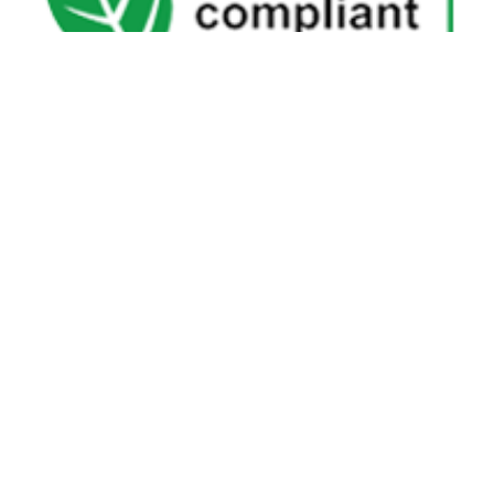
中文字幕
沈氏节能
沈氏节能
关于沈氏
同轴换热器
制造基地
壳管换热器
沈氏节能
塑料壳盘管式换热器
研发创新
印刷电路板式换热器（PCHE）
新闻媒体
沈氏节能:板翅式换热器（PFHE）
沈氏节能
板壳换热器
微反应器