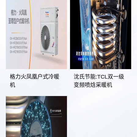
格力火凤凰户式冷暖
沈氏节能:TCL双一级
机
变频喷焓采暖机