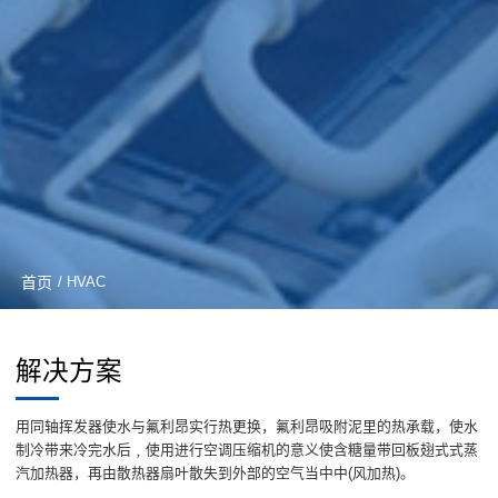
首页
/ HVAC
解决方案
用同轴挥发器使水与氟利昂实行热更换，氟利昂吸附泥里的热承载，使水
制冷带来冷完水后﹐使用进行空调压缩机的意义使含糖量带回板翅式式蒸
汽加热器，再由散热器扇叶散失到外部的空气当中中(风加热)。