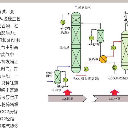
缩减、变
从脱硫工艺
化合物，在
的影响力。
泵和pH计共
废气由引高
业废气中
从挥发塔西
入时尚；挥
为两股，一
一只种味道
解吸出富液
贫液泵供压
从粉碎塔塔
CO2设备
O2经缩
（煤气撬依