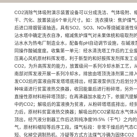
CO2消除气体吸附演示装置设备可以分成洗洁、气体吸附、
干、汽化、放置装运6个单元尺寸。如：洗衣摸块：焦炉煤气
后进口排烟管道抽选，具有SO2、SO3、NOx等烧碱溶液性
沾水塔中确定洗衣自净，缩减焦炉煤气对未果体统和吸取剂
沾水水为热电厂制造业水，配备有pH自动调节设施，在碱液
同操作酸碱度度。收集第一单元：经水清洗塔工作后的工业
压离心风机原材料挥发塔，利于新型的和好胺挥发剂挥发工
CO2，为升高挥发的能力，放置级间一系列冷却水新工艺，
南部对挥发液开展一系列冷却水，排放由塔顶洗涤剂第二排
发CO2后的富液由挥发塔塔底排出，经富液泵供压力后划分
种味道进行贫富液热交换器，收回能量后进行粉碎塔，另外
直接性原材料粉碎塔顶部；在再沸器加水能力下，依据汽提
中的CO2；解吸后的富液换为贫液，从粉碎塔塔底排出，经
力后，原材料贫富液热交换器；解吸出的CO2紧贴在水气体
顶出，经汽液分割器工作后达到纯净度99.5%（干气）之内的
气，原材料缩短等后序工段。煤气标段：非常干燥后的气态C
短、化掉空调制热机、冷疑等方式方法煤气冷确为固体CO2