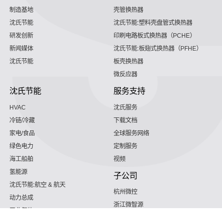
制造基地
壳管换热器
沈氏节能
沈氏节能:塑料壳盘管式换热器
研发创新
印刷电路板式换热器（PCHE）
新闻媒体
沈氏节能:板翅式换热器（PFHE）
沈氏节能
板壳换热器
微反应器
沈氏节能
服务支持
HVAC
沈氏服务
冷链/冷藏
下载文档
家电/食品
全球服务网络
绿色电力
定制服务
海工船舶
视频
氢能源
子公司
沈氏节能:航空 & 航天
杭州微控
动力总成
浙江微智源
工业气体