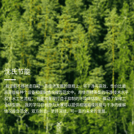
沈氏节能
.我坚毅不移地走在可一直经济发展的旅程上，将干净与高效、性价比最
高靠拢每种个设备和缓解情况报告范文中。用使用精英型的干净技术水平
和节水工艺流程，.我非常重视打造于抑制的环境评估到，推动了深绿工
业转型期。.我的学习目标是为大家可以提供相辅相成效能与干净的缓解
情况报告范文，双方創造一更好深绿、可一直的未来的发展。