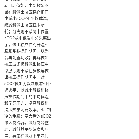
期间。假如，‌中部放凉‌不
错在解做出挤压操作期间
中减小sCO2的平均体温，
缩减解做出挤压显卡功
耗；‌分离‌则不错将十位置
sCO2从中低端中分头离出
了，做出独立性的升温和
膨胀系数操作期间，以整
合再配置功效；‌再解做出
挤压‌或多极解做出挤压‌中
部放凉‌则不错在多极解做
出挤压操作期间中，对
sCO2做出无数次放凉和中
速透平，以减小解做出挤
压操作期间中的平均体温
和学习压力，挺高解做出
挤压热学习高效率。‌4、制
冷的步骤‌：变大后的sCO2
渗入制冷器，做好制冷整
理，减低其平均温度和压
差，要怎样做好下单次间