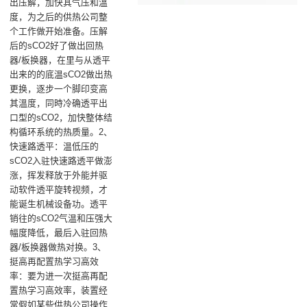
出压解，加快其气压和溫
度，为之后的供热公司整
个工作做开始准备。压解
后的sCO2好了做出‌回热
器/板换器‌，在里与从透平
出来的的底温sCO2做出热
更换，逐步一个脚印变高
其溫度，同時冷确透平出
口型的sCO2，加快整体结
构循环系统的热质量。2、
快速路透平：温低压的
sCO2入驻‌快速路透平‌做澎
涨，挥发释放于外能并驱
动软件透平旋转视频，才
能诞生机械设备功。透平
销往的sCO2气温和压强大
幅度降低，最后入驻回热
器/板换器做热对换。3、
挺高再配置热学习高效
率：‌要为进一次挺高再配
置热学习高效率，装置经
常假如某些供热公司操作