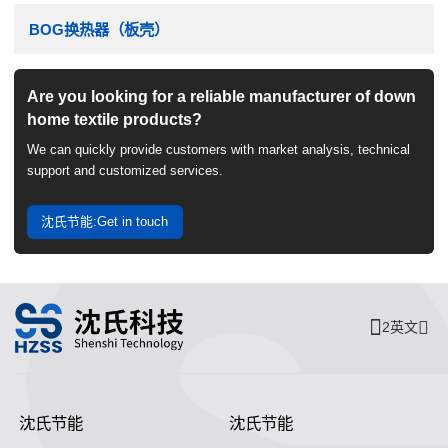
BOG换热器（板壳）
Are you looking for a reliable manufacturer of down
home textile products?
We can quickly provide customers with market analysis, technical
support and customized services.
沈氏节能:Get in touch
2英文
沈氏节能
沈氏节能