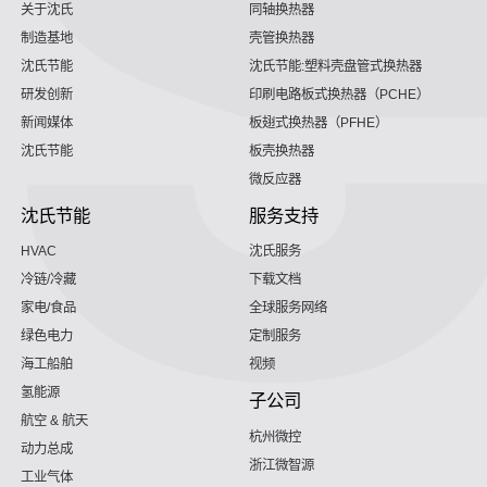
关于沈氏
同轴换热器
制造基地
壳管换热器
沈氏节能
沈氏节能:塑料壳盘管式换热器
研发创新
印刷电路板式换热器（PCHE）
新闻媒体
板翅式换热器（PFHE）
沈氏节能
板壳换热器
微反应器
沈氏节能
服务支持
HVAC
沈氏服务
冷链/冷藏
下载文档
家电/食品
全球服务网络
绿色电力
定制服务
海工船舶
视频
氢能源
子公司
航空 & 航天
杭州微控
动力总成
浙江微智源
工业气体