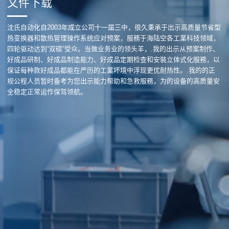
文件下载
沈氏自动化自2003年成立公司十一届三中，很久秉承于出示高质量节省型
热变换器和散热管理操作系统应对预案，服務于海陆空各工業科技领域，
四轮驱动达到“双碳”受众。当做业务业的领头羊，.我的出示从预案制作、
好成品研制、好成品制造能力、好成品定期检查和安裝立体式化服務，以
保证每种款好成品都能在严历的工業坏境中浮现更优耐热性。.我的的正
规公程人员暂时备考为您出示能力帮助和急救服務，为的设备的高质量安
全稳定正常运作保驾领航。