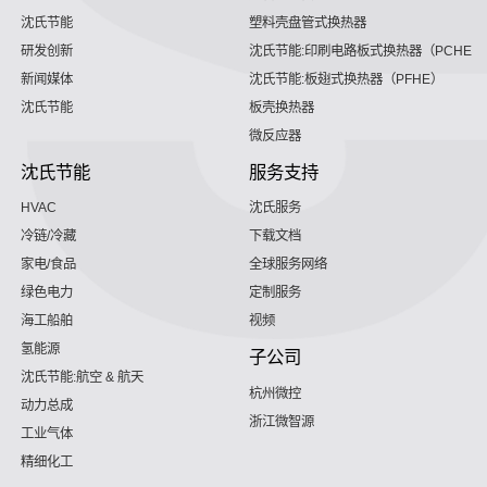
沈氏节能
塑料壳盘管式换热器
研发创新
沈氏节能:印刷电路板式换热器（PCHE）
新闻媒体
沈氏节能:板翅式换热器（PFHE）
沈氏节能
板壳换热器
微反应器
沈氏节能
服务支持
HVAC
沈氏服务
冷链/冷藏
下载文档
家电/食品
全球服务网络
绿色电力
定制服务
海工船舶
视频
氢能源
子公司
沈氏节能:航空 & 航天
杭州微控
动力总成
浙江微智源
工业气体
精细化工