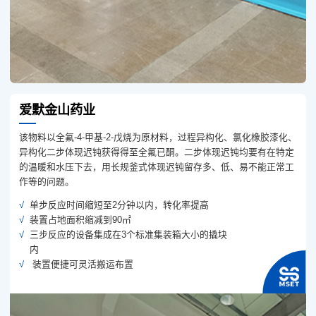
爱默金山药业
该物料以全氟-4-甲基-2-戊烧为原材料，过程异构化、氯化橡胶漆化、
异构化二步体现迟钝获得得至全氟已酮。二步体现迟钝均要有在特定
的温暖和水压下去，用长规釜式体现迟钝留存多、低、易不能正常工
作等的问题。
单步反应时间缩短至2分钟以内，转化率提高
装置占地面积缩减到90㎡
三步反应的设备集成在3个标准集装箱大小的撬块
内
装置便捷可灵活搬运布置