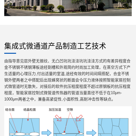
集成式微通道产品制造工艺技术
由指导意见层外壁无振纹、无凸凹坑坑洼洼坑坑洼洼方式的有差异程度合
金不锈钢不锈钢薄板途经割槽和外观简约时尚加工处理，在蒸空方式下产
生适量的心理压力,付出适量的室温,途经有效的时间间隔搭配，合金不锈
钢外壁两者之中搭配后出现蜂窝状的断面会令压力液体按照智能家居控制
式微管道时无散失，对接后的软件抗压程度程度不超过原钢板的抗压程度
程度，智能家居控制式微管道传热器的管道当量直径不低于在10μm-
1000μm两者之中，兼备高紧促性,小面积性,高耐冲击性等缺点。