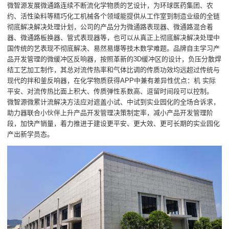
微智源发展微通路连续不断流化学物质的艺设计，为环球医药集团、农
约、活性染料等精巧化工机械各个领域能提供从工作室到制造业级的全链
彻底解决解决处理计划，公司的产品分为微通路表现器、微通路混合着
器、微通路板换器、管式表现器等，也可以从真正上彻底解决解决处理中
国传统的艺表现不彻底解决、易然易爆等技木数学难题。品牌自主学习产
品开发管理的微缓冲区反响器，按照革新的3D缓冲区的设计，负压分散焊
结工艺加工制作，其总对流传热率和气体比调的传质功效均远超过传统与
现代的拌和釜反响器，在化学物质获得APP中兼有差异性优点：机 实际
平安、对流传热比面上积大、传质弹性系数高、逗留时间段可以控制。
微智源微累计流解决方法应对遮盖小试、中试到实业园化的全场合诉求，
助力器联合小伙伴上升产品开发管理决策制定率，减小产品开发管理阶
段，加快产销量，着力推进于建设更平安、更大效、更可长期的实业园化
产出新学员态。