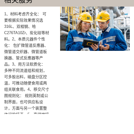
1、材料考虑齐全化： 可
要根据实际效果情况选
316L、双相钢、哈
C276TA10Zr、炭化硅等材
料。2、本质元器件个性
化： 包扩微管道反應器、
微管道交织器、微管道板
换器、管式反應器等产
品。3、用方法软质化：
多种不同流道组和规划，
可多股出料，磁盘分区控
温，可推动随便食用或两
组关联食用。4、移交尺寸
图规则化： 规则英制或公
制界面，也可供应私设
计，方面与另一个装置整
体间的接连。5、直缝嫁接
工农业化： 从实验英文室
开拓、小试、中试，到工
农业化大生产销售直缝嫁