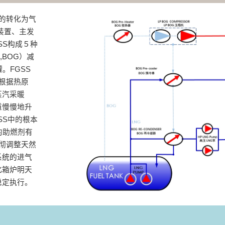
效的转化为气
装置、主发
SS构成５种
s,BOG）减
。FGSS
根据热原
蒸汽采暖
道慢慢地升
SS中的根本
的助燃剂有
透彻调整天然
系统的进气
化箱炉明天
定执行‌。