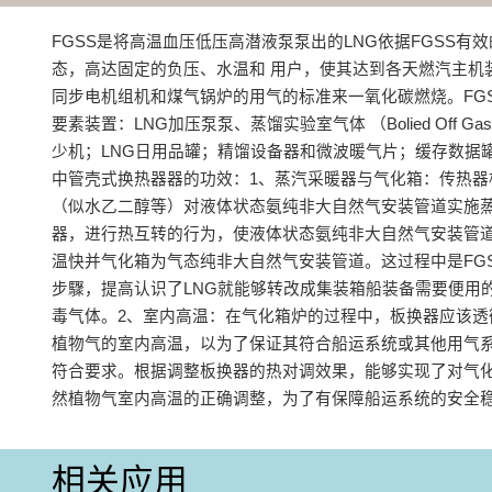
FGSS是将高温血压低压高潜液泵泵出的LNG依据FGSS有
态，高达固定的负压、水温和 用户，使其达到各天燃汽主机
同步电机组机和煤气锅炉的用气的标准来一氧化碳燃烧。FG
要素装置：LNG加压泵泵、蒸馏实验室气体 （Bolied Off Ga
少机；LNG日用品罐；精馏设备器和微波暖气片；缓存数据罐
中管壳式换热器器的功效：1、蒸汽采暖器与气化箱‌：传热器
（似水乙二醇等）对液体状态氨纯非大自然气安装管道实施
器，进行热互转的行为，使液体状态氨纯非大自然气安装管
温快并气化箱为气态纯非大自然气安装管道。这过程中是FG
步驟，提高认识了LNG就能够转改成集装箱船装备需要便用
毒气体‌。‌2、室内高温‌：在气化箱炉的过程中，板换器应该
植物气的室内高温，以为了保证其符合船运系统或其他用气
符合要求。根据调整板换器的热对调效果，能够实现了对气
然植物气室内高温的正确调整，为了有保障船运系统的安全稳
相关应用