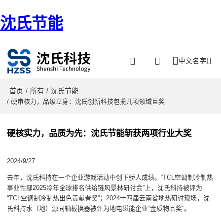
沈氏节能
中文名字
首页
所有
沈氏节能
/
/
/ 硬审核力，品级立身：沈氏创新科技包揽几项领域巨奖
硬核实力，品质为先：沈氏节能斩获两项行业大奖
2024/9/27
去年，沈氏科持在一个企业游戏活动中创下骄人成绩。“TCL空调制冷制热
事业性部2025冷年全球排名供给链风景林研讨会”上，沈氏科持被评为
“TCL空调制冷制热出色贡献者奖”；2024十四届云南省地热研讨现场，沈
氏科持水（地）源同轴板换器被评为地电磁能企业“金质物品奖”。