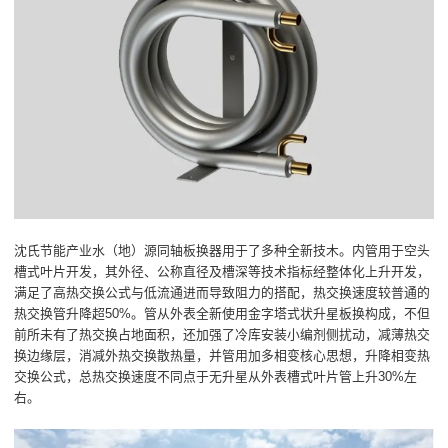
沈氏节能产业水（地）源同轴板换器用于了多种全新技木。内管用于空头
槽式叶片开发，其外径、公称直径及槽深等技术指标经整体化上升开发，
满足了高热交换公式与低流通进而导致阻力的搭配，热交换速度较普通的
热交换管升降超50%。管从外表全新使用金字塔式状升星板换构成，不但
前所未有了热交换占地面积，还加强了冷库安装小编剂侧扰动，减薄热交
换边缘层，消减外热交换散热量，并管用加多相变核心思想，升降相变热
交换公式，总热交换速度不同点于无升星从外表槽式叶片管上升30%左
右。