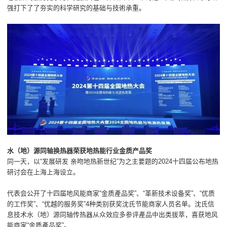
强打下了了夯实的科学研究的基础与技術承重。
水（地）源同轴换热器荣获地热能行业金质产品奖
同一天，以“发展研发 亲吻地热新世纪”为之主要题的2024十四届公布地热
研讨会在上海上海设立。
代表会公开了十四届地风能商家“金质產品奖”、“革新技术设备奖”、“优质
的工作奖”、“优越的服务奖”4种类别获奖沈氏节能商家人员名单。沈氏信
息技术水（地）源同轴传热器从众效应多参评產品中出类拔萃，喜获地风
能商家“金质產品奖”。