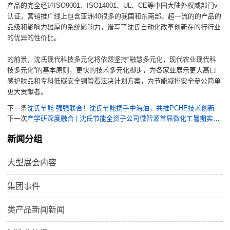
产品的完全经过ISO9001、ISO14001、UL、CE等中国大陆外权威部门v
认证，营销推广线上包含亚洲40很多的我国和东南部。超一流的的产品的
品级和影响力雄厚的系统影响力，谱写了沈氏自动化改革创新在的行行业
的优异的性价比。
的前景，沈氏现代科技多元化将依然坚持“融慧多元化，现代农业现代科
技多元化”的基本原则，更快的技术多元化脚步，为各家业展示更大高口
感护肤品和专科低碳安全铜管看法决计划方案，为节能减排安全参公简单
更大贡献者。
下一条
沈氏节能:强强联合！沈氏节能携手中海油，共推PCHE技术创新
下一次
产学研深度融合 | 沈氏节能全资子公司微智源首届微化工暑期实训完美落幕
新闻分组
大型展会内容
集团事件
类产品新闻新闻